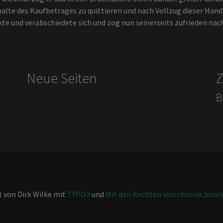
te des Kaufbetrages zu quittieren und nach Vollzug dieser Handl
kte und verabschiedete sich und zog nun seinerseits zufrieden na
Neue Seiten
Z
B
 von Dirk Wilke mit
TYPO3
und
Mit den Rechten von chronik.böm