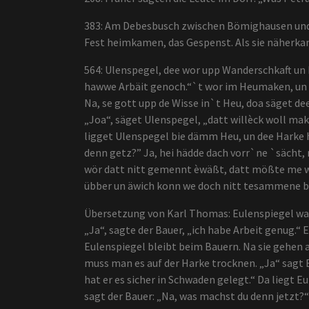
383: Am Debesbusch zwischen Bömighausen und 
Fest heimkamen, das Gespenst. Als sie näherkam
564: Ulenspegel, dee wor upp Wanderschkaft un 
hawwe Arbäit genoch.“`t wor im Heumaken, un wo
Na, se gott upp de Wisse in`t Heu, doa säget d
„Joa“, säget Ulenspegel, „datt willèck woll mak
ligget Ulenspegel bie dämm Heu, un dee Harke 
denn getz?” Ja, hei hädde dach vorr`ne `sächt,
wör datt nitt gemennt èwäßt, datt mößte me wen
übber un äwich konn we doch nitt tesammene bl
Übersetzung von Karl Thomas: Eulenspiegel war 
„Ja“, sagte der Bauer, „ich habe Arbeit genug.“
Eulenspiegel bleibt beim Bauern. Na sie gehen a
muss man es auf der Harke trocknen. „Ja“ sagt 
hat er es sicher in Schwaden gelegt.“ Da liegt 
sagt der Bauer: „Na, was machst du denn jetzt?“