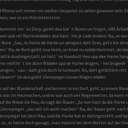
Rhena soll immer ein weißes Gespenst zu sehen gewesen sein. E
en, war es ein Kilometerstein.
kümmet inn`en Dorp, geiht doa bie`n Buren un fröget, öffè Arbäit 
r auk vill Rärrenwädder, doa kam`me je Lüde bruken. Na, se werd
ee Bure: „Sau, nu häste de Harke un wengest datt Gras, getz bie 
en.“ Na, de Bure geiht noa heim, un boaè nu widderkümmet, denket
hättè doahingestallt un hätt`ne Handvull Heu upp dee Harke han
 me mößte`t bie dünn Wädder upp de Harke drügen, - hei drügede`t
gen, - sau – datt gink doch te lanksam. Na, datt gefälltèm nitt 
iewen!“ Un doa gäiht Ulenspegel sinnes Wäges widder.
auf der Wanderschaft und kommt in ein Dorf, geht zu einem Bauer
 Es war im Heumachen, und es war auch viel Regenwetter, da kann m
uf die Wiese ins Heu, da sagt der Bauer: „So nun hast du die Harke
Eulenspiegel. „das will ich wohl machen.“ Na, der Bauer geht nach
Eulenspiegel bei dem Heu, und die Harke hat er dahingestellt und h
 Ja , er hätte doch gesagt, man müsste bei dem Wetter auf der Hark