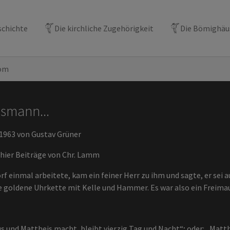
Bömighausen
Bömighausen
schichte
Die kirchliche Zugehörigkeit
Die Bömighäu
von
von
Chronik
Chronik
vom
smann...
 1963 von Gustav Grüner
 hier Beiträge von Chr. Lamm
rf einmal arbeitete, kam ein feiner Herr zu ihm und sagte, er sei
ne goldene Uhrkette mit Kelle und Hammer. Es war also ein Freimau
s und Mattheis macht, bleibt vierzig Tag und Nacht“; oder: „Matthei