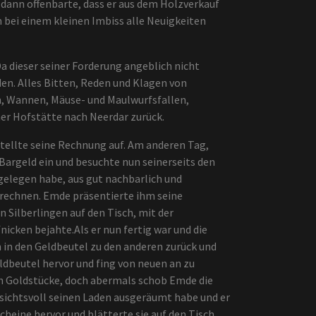
m dann offenbarte, dass er aus dem Holzverkauf
m bei einem kleinen Imbiss alle Neuigkeiten
dieser seiner Forderung angeblich nicht
n. Alles Bitten, Reden und Klagen von
n, Wannen, Mäuse- und Maulwurfsfallen,
iner Hofstätte nach Neerdar zurück.
ellte seine Rechnung auf. Am anderen Tag,
argeld ein und besuchte nun seinerseits den
 gelegen habe, aus gut nachbarlich und
brechnen. Emde präsentierte ihm seine
 Silberlingen auf den Tisch, mit der
icken bejahte.Als er nun fertig war und die
n in den Geldbeutel zu den anderen zurück und
ldbeutel hervor und fing von neuen an zu
n Goldstücke, doch abermals schob Emde die
sichtsvoll seinen Laden ausgeräumt habe und er
heine hervor und blätterte sie auf den Tisch,