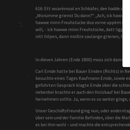
616: Ett woarèmoal en Schkäfer, dee hadde de 
„Worümme grienst Du dann?“ „Ach, ick hawwe sau
hawwe minn Freuhstücke doa vorne uppèm Fälde l
will, - ick hawwe minn Freuhstücke, datt ligget 
nitt hilpen, dann moßte saulange grienen, bitt
In diesen Jahren (Ende 1800) muss sich dann 
Carl Emde hatte bei Bauer Emden (Richts) in Ne
besuchte eines Tages Kaufmann Emde, sowie es
geführten Gespräch klagte Emde über die schle
nebenbei brachte er auch den Holzkauf bei Baue
hernehmen sollte. Ja, wenn es so weiter ginge,
Unser Geschäftsfreund ging nun, oder anderntag
über sein und der Familie Befinden, über die M
es bei ihm wohl – und machte die entsprechend