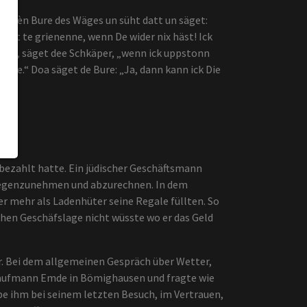
medèn Bure des Wäges un süht datt un säget:
itt te grienenne, wenn De wider nix häst! Ick
Joa“, säget dee Schkäper, „wenn ick uppstonn
eude.“ Doa säget de Bure: „Ja, dann kann ick Die
 bezahlt hatte. Ein jüdischer Geschäftsmann
tgegenzunehmen und abzurechnen. In dem
r mehr als Ladenhüter seine Regale füllten. So
chen Geschäfslage nicht wüsste wo er das Geld
r. Bei dem allgemeinen Gespräch über Wetter,
n Kaufmann Emde in Bömighausen und fragte wie
e ihm bei seinem letzten Besuch, im Vertrauen,