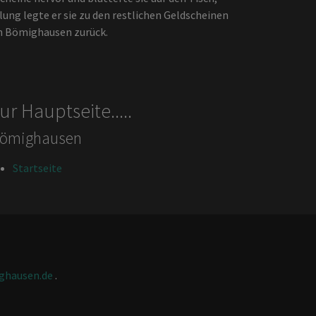
ung legte er sie zu den restlichen Geldscheinen
ch Bömighausen zurück.
ur Hauptseite.....
ömighausen
Startseite
ighausen.de
.