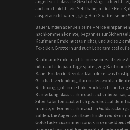
angedeutet, dass die Geschäftslage schlecht sei
auch noch nicht sein Geld habe, meinte Herr X, 
ausgetauscht waren , ging Herr X weiter seiner 
Bauer Emden aber ließ seine Pferde einspanne
nachkommen konnte, begann er zur Sicherstellu
Kaufmann Emde nutzte nichts, und lud so zieml
Textilien, Brettern und auch Lebensmittel auf s
Kaufmann Emde machte nun seinerseits eine Au
oder auch ein paar Tage später, zog Kaufmann 
Bauer Emden in Neerdar. Nach der etwas frostige
Geschäftsverbindung, ihn um den wohlverdiente
Rechnung, griff in die linke Rocktasche und zog
Bemerkung, dass es ihm doch sicher lieber sei, 
Silbertaler fein säuberlich geordnet auf dem T
meinte, er könne es ihm auch in Goldstücken ge
zählen. Die Augen von Bauer Emden wurden imme
Goldstücke zusammen zurück in den Geldbeutel 
möge sich auch mit Papiergeld zufrieden geben. 