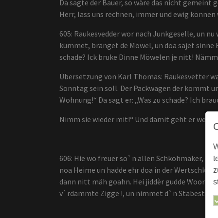
Da sagte der Bauer, so wäre das nicht gemeint g
Herr, lass uns rechnen, immer und ewig können 
605: Raukesvedder wor nach Junkgeselle, un nu 
kümmet, bränget de Möwel, un doa säjet sinne Br
schade? Ick bruke Dinne Möwelen je nitt! Nämm
Übersetzung von Karl Thomas: Raukesvetter war
Sonntag sein soll. Der Packwagen der kommt und b
Wohnung!“ Da sagt er: „Was zu schade? Ich brauc
Nimm sie wieder mit!“ Und damit geht er weg, u
W
606: Hie wo freuer so`n allen Schkohmaker, dee
t
noa Heime un hadde ehr doa in der Wertschkaft
z
dann nitt mäh goahn. Hei jiddèr gudde Woorde, he
s
v`rdammte Zigge !, un nimmet d`n Stabestock 