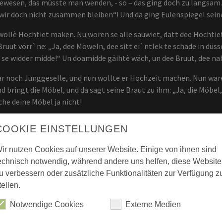
ewesen, das müsste man wenden, - so – das ging doch zu langsam. N
wir doch nicht zusammen bleiben“! Und da ging Eulenspiegel sein
wollè Hochtiet maken. Nu woren se alle sauwiet, datt dee Hochtie
uut vörr`ne: „Ja, dee Möweln, dee sitt ei`ntlek te schade in düs
 se widder midde!“ Un doamidde gäihtè wäch, un dee Bruut, dee 
 noch Junggeselle, und nun wollte er Hochzeit machen. Nun waren
ringt die Möbel, und da sagt seine Braut zu ihm: „Ja, die Möbel, d
he deine Möbel ja nicht!
nd die Braut die nahm den Wagen und fuhr wieder nach Hause.
COOKIE EINSTELLUNGEN
ir nutzen Cookies auf unserer Website. Einige von ihnen sind
 schkriffte sick Rauk. Dee hadde `ne Zigge un wor mitt derr Zigg
echnisch notwendig, während andere uns helfen, diese Website
 schon änn`gedrunken, un in der Wertschkaft, woè hinnekümmet, d
u verbessern oder zusätzliche Funktionalitäten zur Verfügung z
i tüht am Stricke, äwwer se geiht nitt. Hei schlippet, - se geiht a
tellen.
un schlöttèr de beiden Hörner mit ämm Schlage wäch. Un doa hät
Notwendige Cookies
Externe Medien