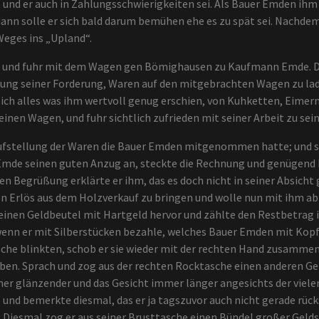
, und er auch in Zahlungsschwierigkeiten sei. Als Bauer Emden ih
dann solle er sich bald darum bemühen ehe es zu spät sei. Nachde
Weges ins „Upland“.
n und fuhr mit dem Wagen gen Bömighausen zu Kaufmann Emde. Da 
ng seiner Forderung, Waren auf den mitgebrachten Wagen zu lade
ich alles was ihm wertvoll genug erschien, von Kuhketten, Eimer
einen Wagen, und fuhr sichtlich zufrieden mit seiner Arbeit zu se
fstellung der Waren die Bauer Emden mitgenommen hatte; und st
Emde seinen guten Anzug an, steckte die Rechnung und genügend B
n Begrüßung erklärte er ihm, das es doch nicht in seiner Absicht
n Erlös aus dem Holzverkauf zu bringen und wolle nun mit ihm a
 einen Geldbeutel mit Hartgeld hervor und zählte den Restbetrag in
wenn er mit Silberstücken bezahle, welches Bauer Emden mit Kopfn
ische blinkten, schob er sie wieder mit der rechten Hand zusamme
ben. Sprach und zog aus der rechten Rocktasche einen anderen Ge
r glänzender und das Gesicht immer länger angesichts der viele
und bemerkte diesmal, das er ja tagszuvor auch nicht gerade rück
Diesmal zog er aus seiner Brusttasche einen Bündel großer Geldsc