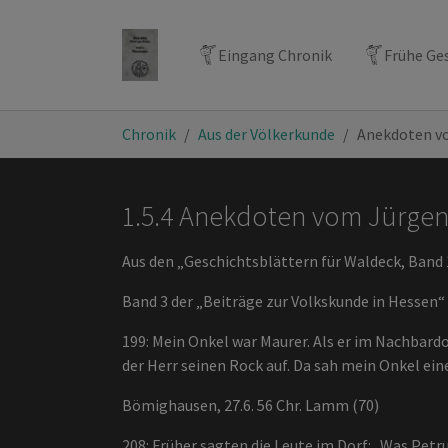
Bömighausen
Bömighausen
Eingang Chronik
Frühe Ge
von
von
Chronik
Chronik
Zum Hauptinhalt springen
Sie sind hier:
Chronik
Aus der Völkerkunde
Anekdoten 
1.5.4 Anekdoten vom Jürgen
Aus den „Geschichtsblättern für Waldeck, Band
Band 3 der „Beiträge zur Volkskunde in Hessen“
199: Mein Onkel war Maurer. Als er im Nachbardo
der Herr seinen Rock auf. Da sah mein Onkel ei
Bömighausen, 27.6. 56 Chr. Lamm (70)
208: Früher sagten die Leute im Dorf: „Was Petru