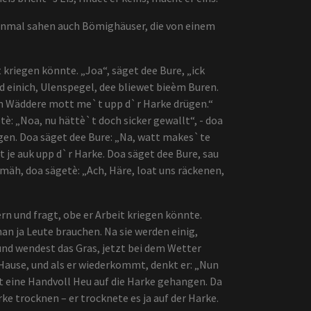
inmal sahen auch Bömighäuser, die von einem
kriegen könnte. „Joa“, säget dee Bure, „ick
 einich, Ulenspegel, dee bliewet bieèm Buren.
dünn Wäddere mott me`t upp d`r Harke drügen.“
è: „Noa, nu hättè`t doch sicker gewallt“, - doa
gen. Doa säget dee Bure: „Na, watt makes`te
 je auk upp d`r Harke. Doa säget dee Bure, sau
mäh, doa sägetè: „Ach, Häre, loat uns räckenen,
n und fragt, obe er Arbeit kriegen könnte.
an ja Leute brauchen. Na sie werden einig,
 und wendest das Gras, jetzt bei dem Wetter
 Hause, und als er wiederkommt, denkt er: „Nun
at eine Handvoll Heu auf die Harke gehangen. Da
e trocknen – er trocknete es ja auf der Harke.