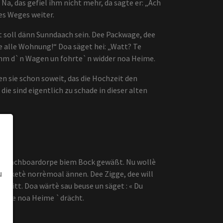
a, das gefiel ihm nicht mehr, da sagte er: „Ach
es Weges weiter.
t soll dänn Sunndaach sein. Dee Packwage, dee
se alle Wohnung!“ Doa säget hei: „Watt? Te
nahm d`n Wagen un fohrte`n widder noa Heime.
 sie schon soweit, das die Hochzeit den
ie sind eigentlich zu schade in dieser alten
e im Nachboardorpe biem Bock gewäßt. Nu wollè
rinketè norrèmoal ännen. Dee Zigge, dee will
u
uk nitt. Doa wärtè sau beuse un säget : « Du
tè se noa Heime `drächt.