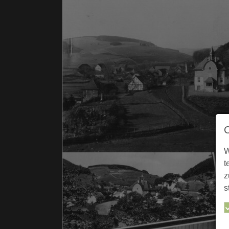
W
t
z
s