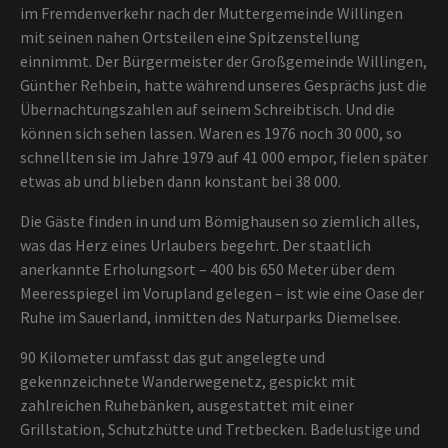
im Fremdenverkehr nach der Muttergemeinde Willingen
mit seinen nahen Ortsteilen eine Spitzenstellung
einnimmt. Der Bürgermeister der Großgemeinde Willingen,
Günther Rehbein, hatte während unseres Gesprächs just die
Übernachtungszahlen auf seinem Schreibtisch. Und die
können sich sehen lassen. Waren es 1976 noch 30 000, so
schnellten sie im Jahre 1979 auf 41 000 empor, fielen später
etwas ab und blieben dann konstant bei 38 000.
Die Gäste finden in und um Bömighausen so ziemlich alles,
was das Herz eines Urlaubers begehrt. Der staatlich
anerkannte Erholungsort – 400 bis 650 Meter über dem
Meeresspiegel im Vorupland gelegen – ist wie eine Oase der
Ruhe im Sauerland, inmitten des Naturparks Diemelsee.
90 Kilometer umfasst das gut angelegte und
gekennzeichnete Wanderwegenetz, gespickt mit
zahlreichen Ruhebänken, ausgestattet mit einer
Grillstation, Schutzhütte und Tretbecken. Badelustige und