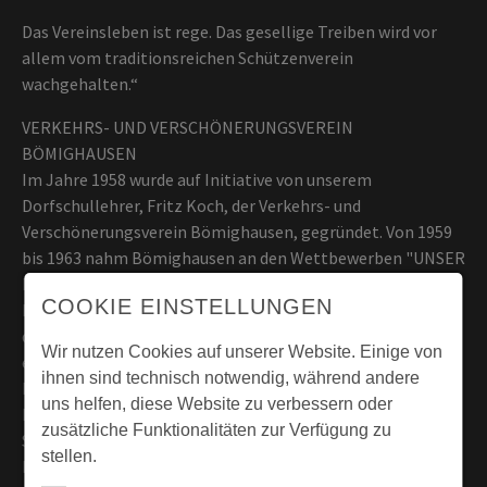
Das Vereinsleben ist rege. Das gesellige Treiben wird vor
allem vom traditionsreichen Schützenverein
wachgehalten.“
VERKEHRS- UND VERSCHÖNERUNGSVEREIN
BÖMIGHAUSEN
Im Jahre 1958 wurde auf Initiative von unserem
Dorfschullehrer, Fritz Koch, der Verkehrs- und
Verschönerungsverein Bömighausen, gegründet. Von 1959
bis 1963 nahm Bömighausen an den Wettbewerben "UNSER
DORF SOLL SCHÖNER WERDEN", teil. Nach Siegen auf
COOKIE EINSTELLUNGEN
Kreis-, Bezirks- und Landesebene folgte im Jahre 1963
derHöhepunkt: BÖMIGHAUSEN wurde Bundessieger und als
Wir nutzen Cookies auf unserer Website. Einige von
eines der schönsten Dörfer der Bundesrepublik
ihnen sind technisch notwendig, während andere
Deutschland prämiert.
uns helfen, diese Website zu verbessern oder
Die Waldeckische Zeitung schrieb: Es war ein herrlicher
zusätzliche Funktionalitäten zur Verfügung zu
Spätsommertag in der Bundeshauptstadt Bonn.
stellen.
Bundespräsident Heinrich Lübke spricht in der