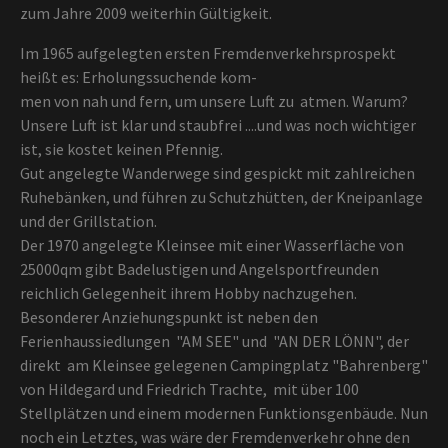
zum Jahre 2009 weiterhin Gültigkeit.
Im 1965 aufgelegten ersten Fremdenverkehrsprospekt
heißt es: Erholungssuchende kom-
men von nah und fern, um unsere Luft zu atmen. Warum?
Unsere Luft ist klar und staubfrei ....und was noch wichtiger
ist, sie kostet keinen Pfennig.
Gut angelegte Wanderwege sind gespickt mit zahlreichen
Ruhebänken, und führen zu Schutzhütten, der Kneipanlage
und der Grillstation.
Der 1970 angelegte Kleinsee mit einer Wasserfläche von
25000qm gibt Badelustigen und Angelsportfreunden
reichlich Gelegenheit ihrem Hobby nachzugehen.
Besonderer Anziehungspunkt ist neben den
Ferienhaussiedlungen "AM SEE" und "AN DER LÖNN", der
direkt am Kleinsee gelegenen Campingplatz "Bahrenberg"
von Hildegard und Friedrich Trachte, mit über 100
Stellplätzen und einem modernen Funktionsgenbäude. Nun
noch ein Letztes, was wäre der Fremdenverkehr ohne den