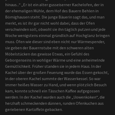
hinaus...“ „Er ist ein alter gusseiserner Kachelofen, der in
der ehemaligen Mühle, dem Hof des Bauern Behlen in
Bömighausen steht. Die junge Bäuerin sagt das, und man
merkt, es ist ihr gar nicht wohl dabei, dass der Ofen
verschwinden soll, obwohl sie ihn täglich putzen und jede
Woche wenigstens einmal gründlich auf Hochglanz bringen
muss. Öfen wie dieser sind eben nicht nur Wärmespender,
sie geben der Bauernstube mit den schweren alten
Möbelstücken das gewisse Etwas, ein Gefühl des
Geborgenseins in wohliger Wärme und eine anheimelnde
Gemütlichkeit. Früher standen sie in jedem Haus. In der
Kachel über der großen Feuerung wurde das Essen gekocht,
in der oberen Kachel summte der Wasserkessel. So war
immer heißes Wasser zu Hand, und wenn plötzlich Besuch
kam, konnte schnell ein Tässchen Kaffee aufgegossen
werden. In der Kachel wurden auch die „Uowenkoken“, die
herzhaft schmeckenden dünnen, runden Ofenkuchen aus
geriebenen Kartoffeln gebacken.