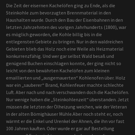
Die Zeit der eisernen Kachelöfen ging zu Ende, als die
Steinkohle zum bevorzugten Brennmaterial in den
Haushalten wurde. Durch den Bau der Eisenbahnen in den
letzten Jahrzehnten des vorigen Jahrhunderts (1800), war
es möglich geworden, die Kohle billig bis in die
entlegensten Gebiete zu bringen. Nur in den waldreichen
Gebieten blieb das Holz noch eine Weile als Heizmaterial
konkurrenzfähig. Und wer gar selbst Wald besaß und
genügend Buchen einschlagen konnte, der ging nicht so
leicht von den bewährten Kachelöfen zum kleinen
emaillierten und „ausgemauerten“ Kohlenofen über. Holz
war ein „sauberer“ Brand, Kohlenfeuer machte schlechte
Luft. Aber nach und nach verschwanden doch die Kachelöfen.
Nur wenige haben die „Steinkohlenzeit“ überstanden. Jetzt
müssen die letzten der Ölheizung weichen, wie der Veteran
in der alten Bömighäuser Mühle.Aber noch steht er, noch
wärmt er die Enkel und Urenkel der Ahnen, die ihn vor fast
100 Jahren kauften. Oder wurde er gar auf Bestellung