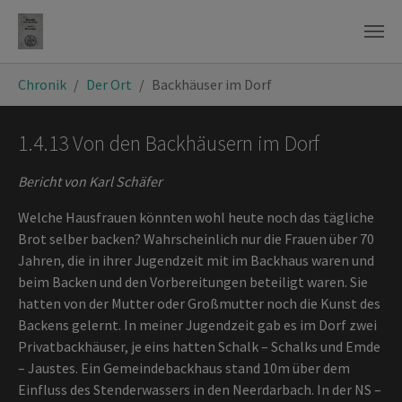
Zum Hauptinhalt springen
Sie sind hier:
Chronik
Der Ort
Backhäuser im Dorf
1.4.13 Von den Backhäusern im Dorf
Bericht von Karl Schäfer
Welche Hausfrauen könnten wohl heute noch das tägliche
Brot selber backen? Wahrscheinlich nur die Frauen über 70
Jahren, die in ihrer Jugendzeit mit im Backhaus waren und
beim Backen und den Vorbereitungen beteiligt waren. Sie
hatten von der Mutter oder Großmutter noch die Kunst des
Backens gelernt. In meiner Jugendzeit gab es im Dorf zwei
Privatbackhäuser, je eins hatten Schalk – Schalks und Emde
– Jaustes. Ein Gemeindebackhaus stand 10m über dem
Einfluss des Stenderwassers in den Neerdarbach. In der NS –