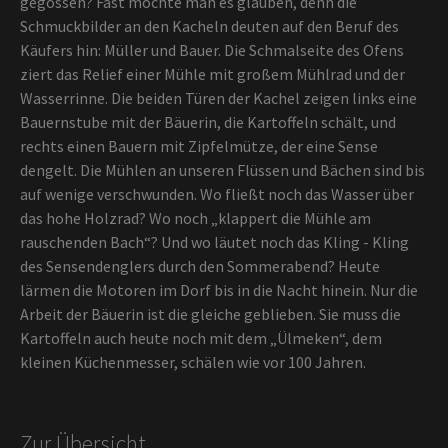
gegossen? Fast möchte man es glauben, denn die
Schmuckbilder an den Kacheln deuten auf den Beruf des
Käufers hin: Müller und Bauer. Die Schmalseite des Ofens
ziert das Relief einer Mühle mit großem Mühlrad und der
Wasserrinne. Die beiden Türen der Kachel zeigen links eine
Bauernstube mit der Bäuerin, die Kartoffeln schält, und
rechts einen Bauern mit Zipfelmütze, der eine Sense
dengelt. Die Mühlen an unseren Flüssen und Bächen sind bis
auf wenige verschwunden. Wo fließt noch das Wasser über
das hohe Holzrad? Wo noch „klappert die Mühle am
rauschenden Bach“? Und wo läutet noch das Kling - Kling
des Sensendenglers durch den Sommerabend? Heute
lärmen die Motoren im Dorf bis in die Nacht hinein. Nur die
Arbeit der Bäuerin ist die gleiche geblieben. Sie muss die
Kartoffeln auch heute noch mit dem „Ülmeken“, dem
kleinen Küchenmesser, schälen wie vor 100 Jahren.
Zur Übersicht...