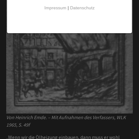
Impressum
|
Datenschutz
Von Heinrich Emde. – Mit Aufnahmen des Verfassers, WLK
1965, S. 49f
„Wenn wir die Ölheizung einbauen, dann muss er wohl