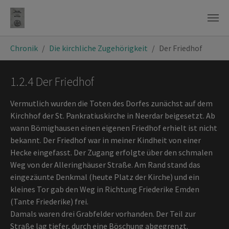
Zum Hauptinhalt springen
Sie sind hier:
Chronik
Die kirchliche Zugehörigkeit
Der Friedhof
1.2.4 Der Friedhof
Vermutlich wurden die Toten des Dorfes zunächst auf dem
Kirchhof der St. Pankratiuskirche in Neerdar beigesetzt. Ab
wann Bömighausen einen eigenen Friedhof erhielt ist nicht
bekannt. Der Friedhof war in meiner Kindheit von einer
Hecke eingefasst. Der Zugang erfolgte über den schmalen
Weg von der Alleringhäuser Straße. Am Rand stand das
eingezäunte Denkmal (heute Platz der Kirche) und ein
kleines Tor gab den Weg in Richtung Friederike Emden
(Tante Friederike) frei.
Damals waren drei Grabfelder vorhanden. Der Teil zur
Straße lag tiefer, durch eine Böschung abgegrenzt.