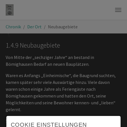
Zum Hauptinhalt springen
Sie sind hier:
Chronik
Der Ort
Neubaugebiete
1.4.9 Neubaugebiete
Von Mitte der „sechziger Jahre“ an bestand in
Bömighausen Bedarf an neuen Bauplätzen.
Waren es Anfangs „Einheimische“, die Baugrund suchten,
kamen später sehr viele Auswärtige hinzu. Viele davon
waren schon einige Jahre als Feriengäste nach
Bömighausen gekommen und hatten den Ort, seine
Möglichkeiten und seine Bewohner kennen- und „lieben“
gelernt.
So entstand das Baugebiet „Stendergrund" und "Am
COOKIE EINSTELLUNGEN