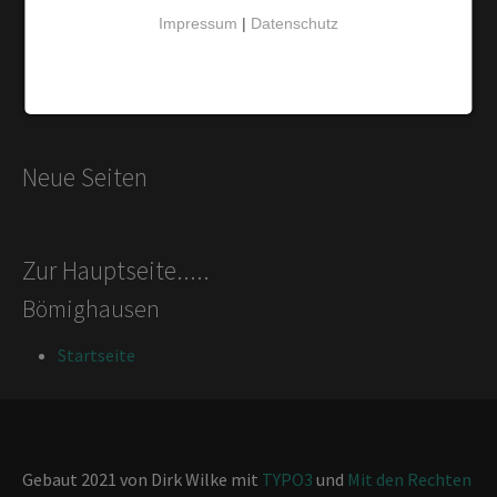
Impressum
|
Datenschutz
Inhaltsverzeichnis
Wichtige Daten
Datenschutz
Neue Seiten
Zur Hauptseite.....
Bömighausen
Startseite
Gebaut 2021 von Dirk Wilke mit
TYPO3
und
Mit den Rechten